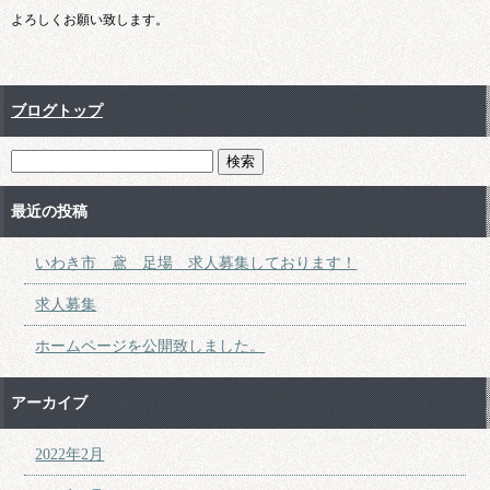
よろしくお願い致します。
ブログトップ
最近の投稿
いわき市 鳶 足場 求人募集しております！
求人募集
ホームページを公開致しました。
アーカイブ
2022年2月