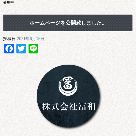
募集中
ホームページを公開致しました。
投稿日
2021年6月18日
Facebook
Twitter
Line