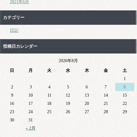
2021年6月
カテゴリー
日記
投稿日カレンダー
2026年8月
日
月
火
水
木
金
土
1
2
3
4
5
6
7
8
9
10
11
12
13
14
15
16
17
18
19
20
21
22
23
24
25
26
27
28
29
30
31
« 2月