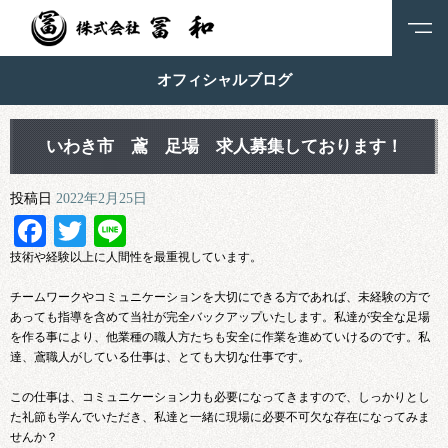
オフィシャルブログ
いわき市 鳶 足場 求人募集しております！
投稿日
2022年2月25日
Facebook
Twitter
Line
技術や経験以上に人間性を最重視しています。
チームワークやコミュニケーションを大切にできる方であれば、未経験の方で
あっても指導を含めて当社が完全バックアップいたします。私達が安全な足場
を作る事により、他業種の職人方たちも安全に作業を進めていけるのです。私
達、鳶職人がしている仕事は、とても大切な仕事です。
この仕事は、コミュニケーション力も必要になってきますので、しっかりとし
た礼節も学んでいただき、私達と一緒に現場に必要不可欠な存在になってみま
せんか？